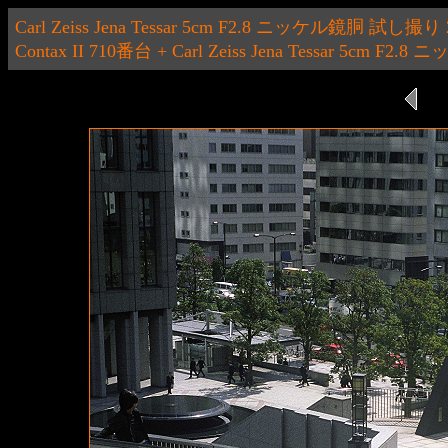
Carl Zeiss Jena Tessar 5cm F2.8 ニッケル鏡胴 試し撮り 2
Contax II 710番台 + Carl Zeiss Jena Tessar 5cm F2