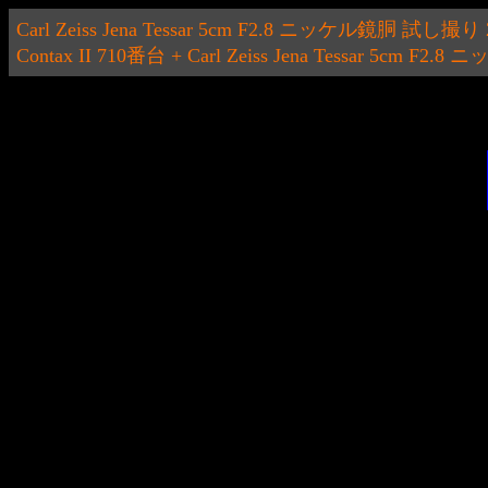
Carl Zeiss Jena Tessar 5cm F2.8 ニッケル鏡胴 試し撮り 2
Contax II 710番台 + Carl Zeiss Jena Tessar 5cm F2