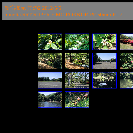
新宿御苑 其の2 2012/5/5
minolta SRT SUPER + MC ROKKOR-PF 50mm F1.7