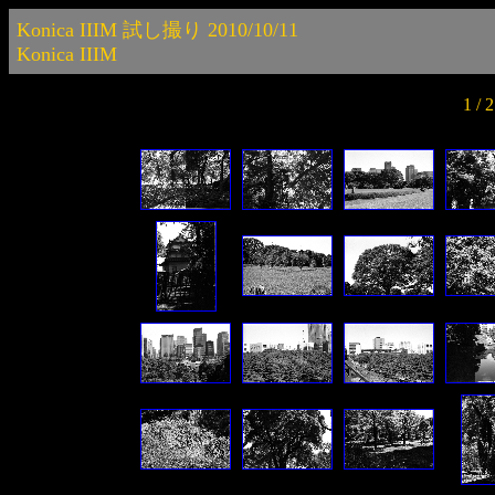
Konica IIIM 試し撮り 2010/10/11
Konica IIIM
1 /