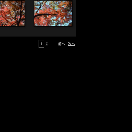
2
1
前へ
次へ