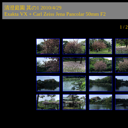
清澄庭園 其の1 2010/4/29
Exakta VX + Carl Zeiss Jena Pancolar 50mm F2
1 /