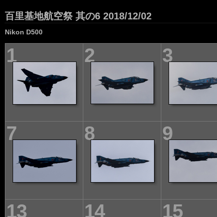
百里基地航空祭 其の6 2018/12/02
Nikon D500
1
2
3
7
8
9
13
14
15