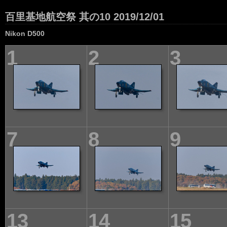
百里基地航空祭 其の10 2019/12/01
Nikon D500
1
2
3
7
8
9
13
14
15