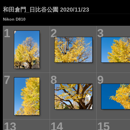
和田倉門_日比谷公園 2020/11/23
Nikon D810
1
2
3
7
8
9
13
14
15