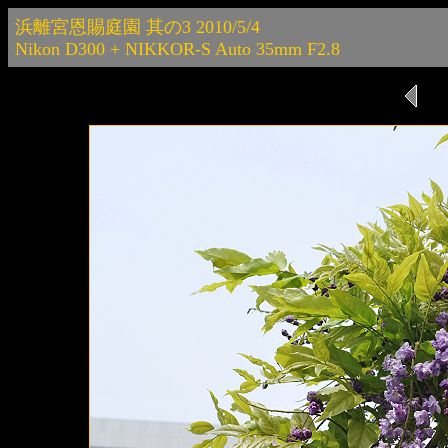
浜離宮恩賜庭園 其の3 2010/5/4
Nikon D300 + NIKKOR-S Auto 35mm F2.8