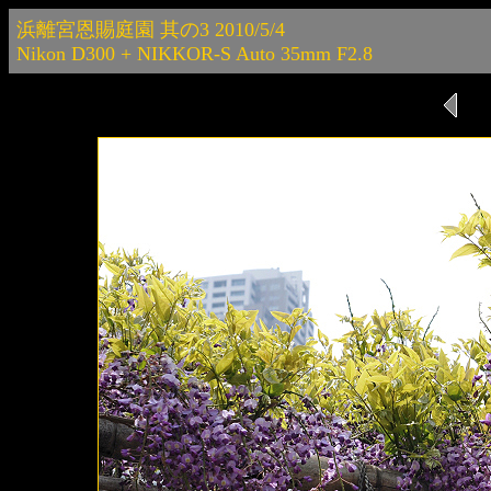
浜離宮恩賜庭園 其の3 2010/5/4
Nikon D300 + NIKKOR-S Auto 35mm F2.8