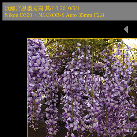
浜離宮恩賜庭園 其の3 2010/5/4
Nikon D300 + NIKKOR-S Auto 35mm F2.8