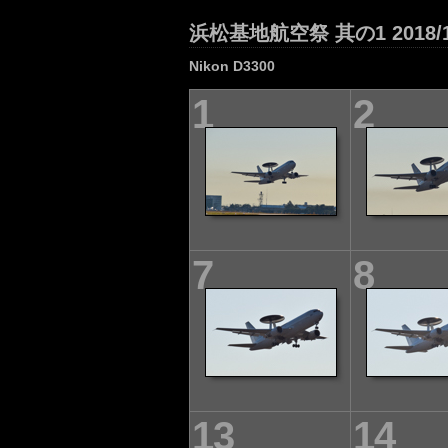
浜松基地航空祭 其の1 2018/1
Nikon D3300
1
2
7
8
13
14