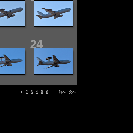
24
2
3
4
5
6
1
前へ
次へ