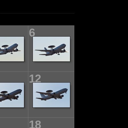
6
12
18