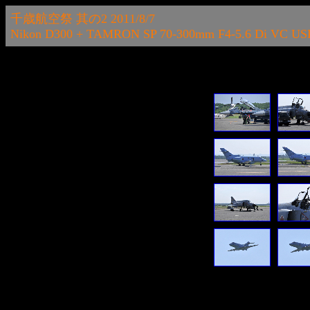
千歳航空祭 其の2 2011/8/7
Nikon D300 + TAMRON SP 70-300mm F4-5.6 Di VC US